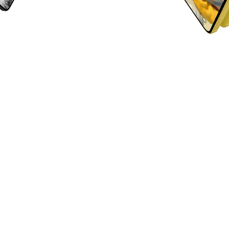
Mac Studio
Mac Pro
Bertenaga super berkat M2
Ditransformasi oleh Apple
Max dan M2 Ultra.
silicon.