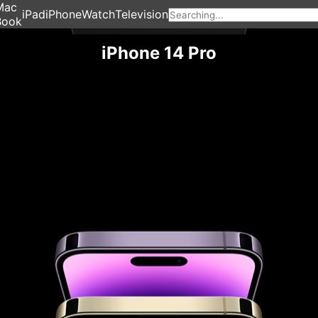
Mac
iPad
iPhone
Watch
Television
Book
iPhone 14 Pro